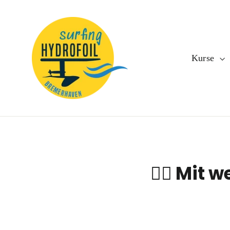
Direkt
zum
Inhalt
Kurse
🏄‍♂️ Mi