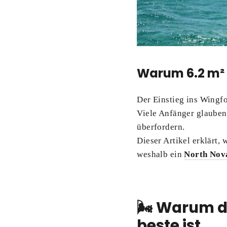
Warum 6.2 m² f
Der Einstieg ins Wingfo
Viele Anfänger glauben,
überfordern.
Dieser Artikel erklärt,
weshalb ein
North Nova
🌬️ Warum d
beste ist