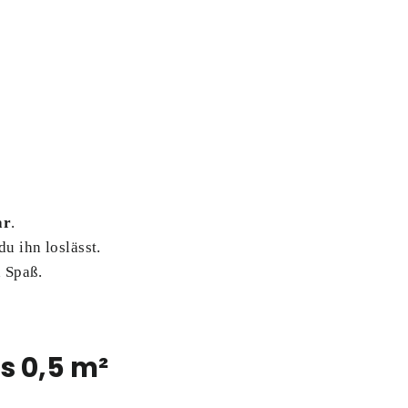
g
ar
.
du ihn loslässt.
d Spaß.
s 0,5 m²