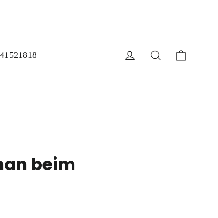
Einkau
Einloggen
Suche
-41521818
 man beim