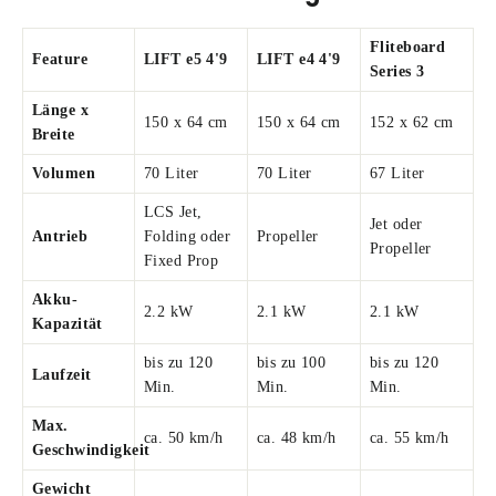
Fliteboard
Feature
LIFT e5 4'9
LIFT e4 4'9
Series 3
Länge x
150 x 64 cm
150 x 64 cm
152 x 62 cm
Breite
Volumen
70 Liter
70 Liter
67 Liter
LCS Jet,
Jet oder
Antrieb
Folding oder
Propeller
Propeller
Fixed Prop
Akku-
2.2 kW
2.1 kW
2.1 kW
Kapazität
bis zu 120
bis zu 100
bis zu 120
Laufzeit
Min.
Min.
Min.
Max.
ca. 50 km/h
ca. 48 km/h
ca. 55 km/h
Geschwindigkeit
Gewicht