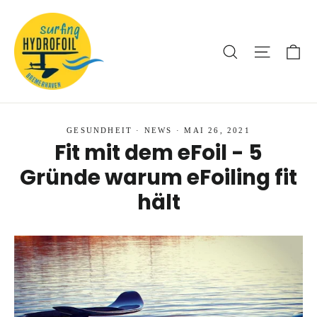
Direkt
zum
Inhalt
Ei
Suche
Seitenna
GESUNDHEIT
·
NEWS
·
MAI 26, 2021
Fit mit dem eFoil - 5
Gründe warum eFoiling fit
hält