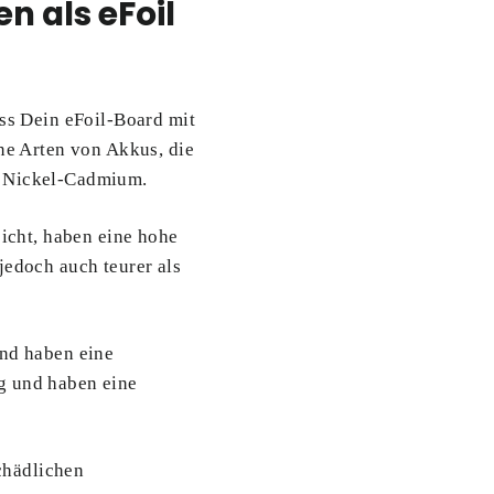
 als eFoil
ass Dein eFoil-Board mit
ene Arten von Akkus, die
d Nickel-Cadmium.
eicht, haben eine hohe
jedoch auch teurer als
und haben eine
g und haben eine
chädlichen