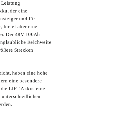
d Leistung
kku, der eine
nsteiger und für
 bietet aber eine
hrer. Der 48V 100Ah
unglaubliche Reichweite
größere Strecken
icht, haben eine hohe
dern eine besondere
d die LIFT-Akkus eine
n unterschiedlichen
erden.